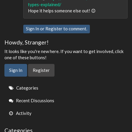
types-explained/
Hope it helps someone else out! 😊
Sign In
or
Register
to comment.
Howdy, Stranger!
It looks like you're new here. If you want to get involved, click
one of these buttons!
Sign In
Register
Quick
Categories
Links
Recent Discussions
Activity
Categories