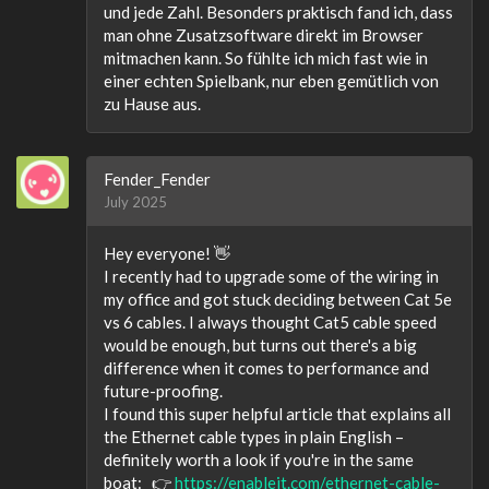
und jede Zahl. Besonders praktisch fand ich, dass
man ohne Zusatzsoftware direkt im Browser
mitmachen kann. So fühlte ich mich fast wie in
einer echten Spielbank, nur eben gemütlich von
zu Hause aus.
Fender_Fender
July 2025
Hey everyone! 👋
I recently had to upgrade some of the wiring in
my office and got stuck deciding between Cat 5e
vs 6 cables. I always thought Cat5 cable speed
would be enough, but turns out there's a big
difference when it comes to performance and
future-proofing.
I found this super helpful article that explains all
the Ethernet cable types in plain English –
definitely worth a look if you're in the same
boat: 👉
https://enableit.com/ethernet-cable-