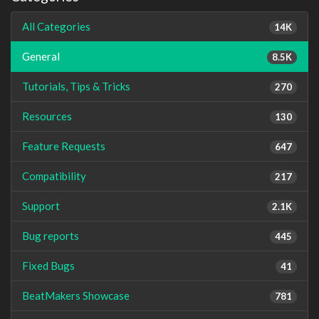
All Categories
14K
General
8.5K
Tutorials, Tips & Tricks
270
Resources
130
Feature Requests
647
Compatibility
217
Support
2.1K
Bug reports
445
Fixed Bugs
41
BeatMakers Showcase
781