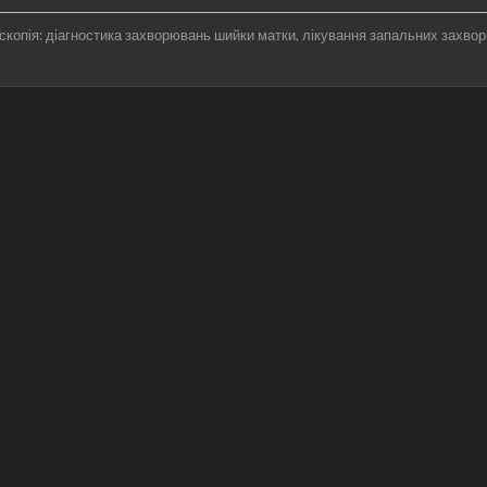
скопія: діагностика захворювань шийки матки
лікування запальних захво