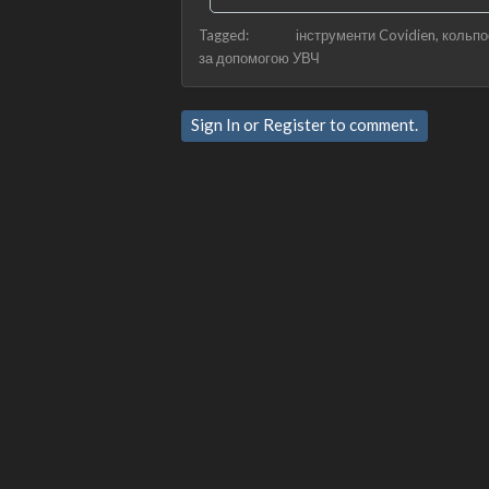
Tagged:
інструменти Covidien
кольпо
за допомогою УВЧ
Sign In
or
Register
to comment.