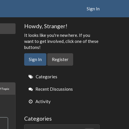
Sign In
Howdy, Stranger!
It looks like you're new here. If you
want to get involved, click one of these
buttons!
Sign In
Register
Quick
Categories
Links
Recent Discussions
f Topic
Activity
Categories