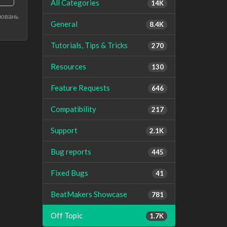
All Categories
14K
рювань
General
8.4K
Tutorials, Tips & Tricks
270
Resources
130
Feature Requests
646
Compatibility
217
Support
2.1K
Bug reports
445
Fixed Bugs
41
BeatMakers Showcase
781
Off Topic
1.7K