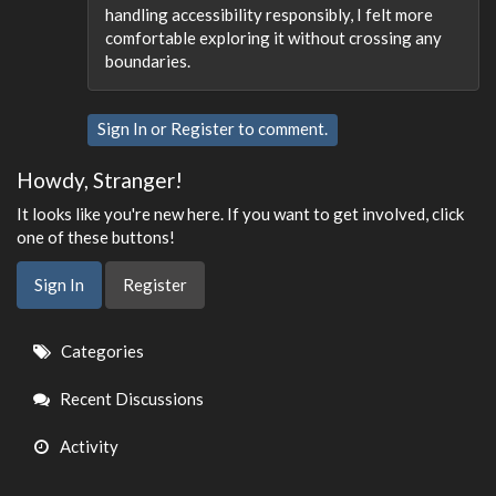
handling accessibility responsibly, I felt more
comfortable exploring it without crossing any
boundaries.
Sign In
or
Register
to comment.
Howdy, Stranger!
It looks like you're new here. If you want to get involved, click
one of these buttons!
Sign In
Register
Quick
Categories
Links
Recent Discussions
Activity