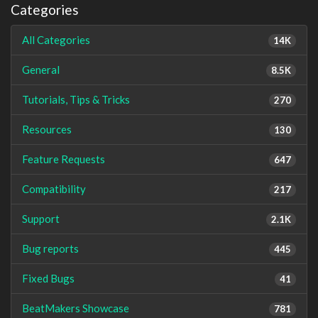
Categories
All Categories
14K
General
8.5K
Tutorials, Tips & Tricks
270
Resources
130
Feature Requests
647
Compatibility
217
Support
2.1K
Bug reports
445
Fixed Bugs
41
BeatMakers Showcase
781