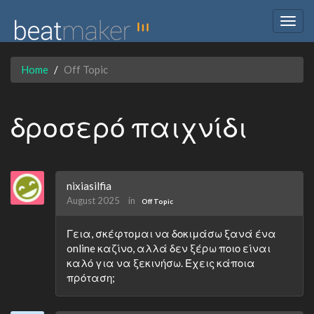
Togg
navig
Home
Off Topic
δροσερό παιχνίδι
nixiasilfia
August 2025
in
Off Topic
Γεια, σκέφτομαι να δοκιμάσω ξανά ένα
online καζίνο, αλλά δεν ξέρω ποιο είναι
καλό για να ξεκινήσω. Έχεις κάποια
πρόταση;