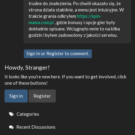
trudne do znalezienia. Po chwili okazało się, że
strona działa stabilnie, a menu jest intuicyjne. W
trakcie grania odkryłem
https://spin-
mama.com.pl
, gdzie bonusy i opcje gier były
dokładnie opisane. Wciągnęło mnie to na kilka
godzin i byłem zadowolony z jakości serwisu.
Sign In
or
Register
to comment.
Howdy, Stranger!
It looks like you're new here. If you want to get involved, click
one of these buttons!
Sign In
Register
Quick
Categories
Links
Recent Discussions