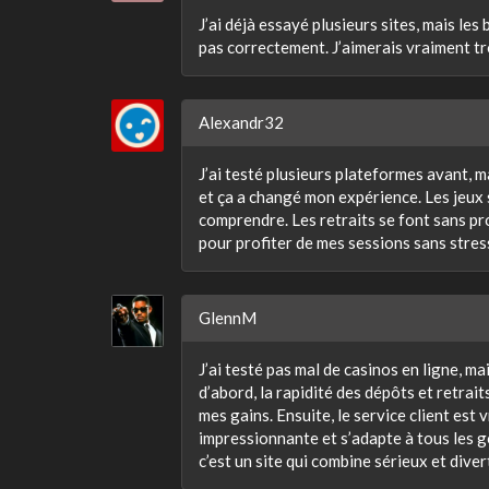
J’ai déjà essayé plusieurs sites, mais le
pas correctement. J’aimerais vraiment t
Alexandr32
J’ai testé plusieurs plateformes avant, m
et ça a changé mon expérience. Les jeux s
comprendre. Les retraits se font sans pr
pour profiter de mes sessions sans stress
GlennM
J’ai testé pas mal de casinos en ligne, m
d’abord, la rapidité des dépôts et retrai
mes gains. Ensuite, le service client est v
impressionnante et s’adapte à tous les go
c’est un site qui combine sérieux et div