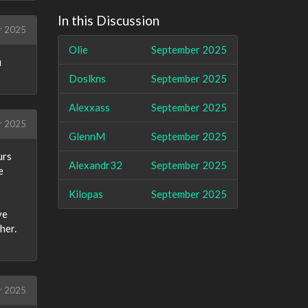
In this Discussion
r 2025
Olie
September 2025
u
Doslkns
September 2025
Alexxass
September 2025
r 2025
GlennM
September 2025
urs
Alexandr32
September 2025
e
Kilopas
September 2025
ve
her.
r 2025