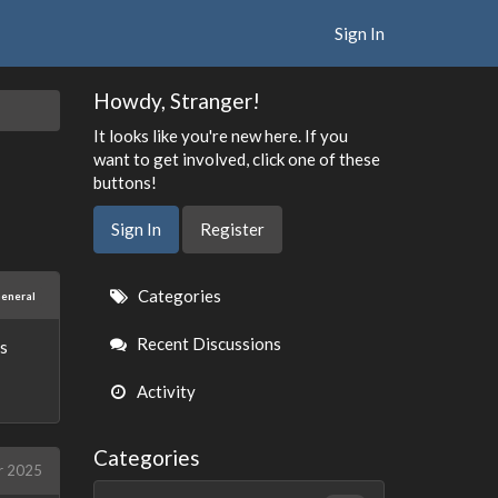
Sign In
Howdy, Stranger!
It looks like you're new here. If you
want to get involved, click one of these
buttons!
Sign In
Register
Quick
Categories
eneral
Links
Recent Discussions
es
Activity
Categories
r 2025