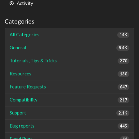
Activity
Categories
All Categories
14K
General
8.4K
Tutorials, Tips & Tricks
270
Resources
130
Feature Requests
647
Compatibility
217
Support
2.1K
Bug reports
445
Fixed Bugs
41