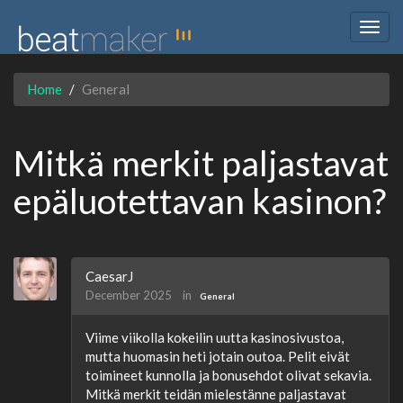
Togg
navig
Home
General
Mitkä merkit paljastavat
epäluotettavan kasinon?
CaesarJ
December 2025
in
General
Viime viikolla kokeilin uutta kasinosivustoa,
mutta huomasin heti jotain outoa. Pelit eivät
toimineet kunnolla ja bonusehdot olivat sekavia.
Mitkä merkit teidän mielestänne paljastavat