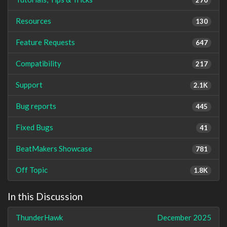
Resources
130
Feature Requests
647
Compatibility
217
Support
2.1K
Bug reports
445
Fixed Bugs
41
BeatMakers Showcase
781
Off Topic
1.8K
In this Discussion
ThunderHawk
December 2025