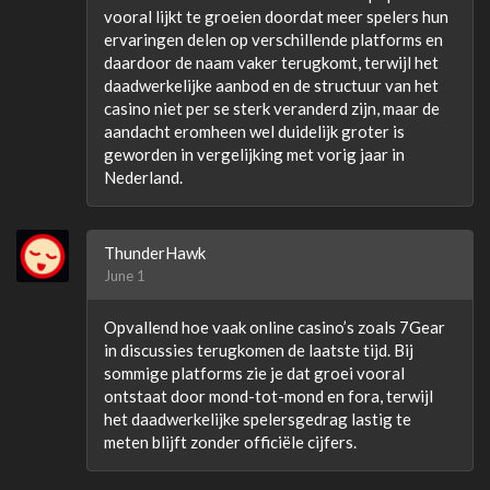
vooral lijkt te groeien doordat meer spelers hun
ervaringen delen op verschillende platforms en
daardoor de naam vaker terugkomt, terwijl het
daadwerkelijke aanbod en de structuur van het
casino niet per se sterk veranderd zijn, maar de
aandacht eromheen wel duidelijk groter is
geworden in vergelijking met vorig jaar in
Nederland.
ThunderHawk
June 1
Opvallend hoe vaak online casino’s zoals 7Gear
in discussies terugkomen de laatste tijd. Bij
sommige platforms zie je dat groei vooral
ontstaat door mond-tot-mond en fora, terwijl
het daadwerkelijke spelersgedrag lastig te
meten blijft zonder officiële cijfers.