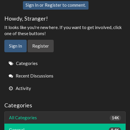
Sign In
or
Register
to comment.
Howdy, Stranger!
It looks like you're new here. If you want to get involved, click
one of these buttons!
Sign In
Register
Quick
Categories
Links
Recent Discussions
Activity
Categories
All Categories
14K
General
8.4K