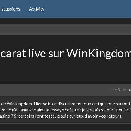
iscussions
Activity
ccarat live sur WinKingdo
June 3
in
G
de WinKingdom. Hier soir, en discutant avec un ami qui joue surtout
live. Je n'ai jamais vraiment essayé ce jeu et je voulais savoir : peut-o
no ? Si certains l'ont testé, je suis curieux d'avoir vos retours.