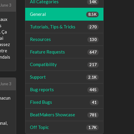
All Categories
14K
June 3
General
8.5K
 aux
s
Tutorials, Tips & Tricks
270
. Ça
ai
Resources
130
 assez
ntre
Feature Requests
647
endais
Compatibility
217
Support
2.1K
June 3
Bug reports
445
chacun
Fixed Bugs
41
BeatMakers Showcase
781
nal,
Off Topic
1.7K