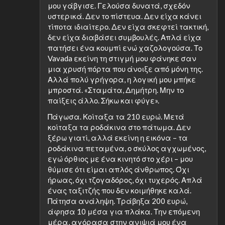
μου γάβγισε. Γελούσα δυνατά, σχεδόν
υστερικά. Δεν το πίστευα. Δεν είχα κάνει
τίποτα ιδιαίτερο. Δεν είχα σκεφτεί τακτική,
δεν είχα διαβάσει συμβουλές. Απλά είχα
πατήσει ένα κουμπί ενώ χαζολογούσα. Το
Vavada εκείνη τη στιγμή μου φάνηκε σαν
μια χρυσή πόρτα που άνοιξε από μόνη της.
Αλλά πολύ γρήγορα, η λογική μου μπήκε
μπροστά. «Σταμάτα, Δημήτρη. Μην το
παίξεις άλλο. Σήκω και φύγε».
Πάγωσα. Κοίταξα τα 210 ευρώ. Μετά
κοίταξα τα ροδάκινα στο πάτωμα. Δεν
ξέρω γιατί, αλλά εκείνη η εικόνα – τα
ροδάκινα πεταμένα, ο σκύλος αγχωμένος,
εγώ όρθιος με ένα κινητό στο χέρι – μου
θύμισε ότι είμαι απλός άνθρωπος. Όχι
ήρωας, όχι τζογαδόρος, όχι τυχερός. Απλά
ένας ταξιτζής που δεν κοιμήθηκε καλά.
Πάτησα ανάληψη. Τράβηξα 200 ευρώ,
άφησα 10 μέσα για πλάκα. Την επόμενη
μέρα, αγόρασα στην ανιψιά μου ένα