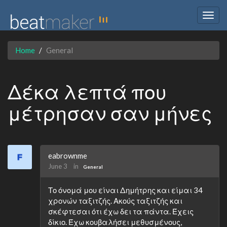
Togg
navig
Home
General
Δέκα λεπτά που
μέτρησαν σαν μήνες
eabrownme
June 3
in
General
Το όνομά μου είναι Δημήτρης και είμαι 34
χρονών ταξιτζής. Ακούς ταξιτζής και
σκέφτεσαι ότι έχω δει τα πάντα. Έχεις
δίκιο. Έχω κουβαλήσει μεθυσμένους,