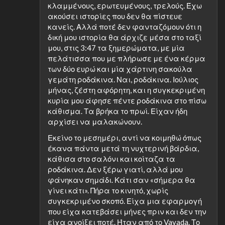
κλαμμένους, ερωτευμένους, τρελούς. Έχω
ακούσει ιστορίες που δεν θα πίστευε
κανείς. Αλλά ποτέ δεν φανταζόμουν ότι η
δική μου ιστορία θα άρχιζε μέσα στο ταξί
μου, στις 3:47 τα ξημερώματα, με μία
πελάτισσα που με πλήρωσε με ένα κέρμα
των δύο ευρώ και μία χάρτινη σακούλα
γεμάτη ροδάκινα. Ναι, ροδάκινα. Ιούλιος
μήνας, ζέστη αφόρητη, και η συγκεκριμένη
κυρία μου άφησε πέντε ροδάκινα στο πίσω
κάθισμα. Τα βρήκα το πρωί. Είχαν ήδη
αρχίσει να μαλακώνουν.
Εκείνο το μεσημέρι, αντί να κοιμηθώ όπως
έκανα πάντα μετά τη νυχτερινή βάρδια,
κάθισα στο σαλόνι και κοίταζα τα
ροδάκινα. Δεν ξέρω γιατί, αλλά μου
φάνηκαν σημάδι. Κάτι σαν «σήμερα θα
γίνει κάτι». Πήρα το κινητό, χωρίς
συγκεκριμένο σκοπό. Είχα μια εφαρμογή
που είχα κατεβάσει μήνες πριν και δεν την
είχα ανοίξει ποτέ. Ήταν από το Vavada. Το