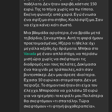
ποδήλατο. Δεν ήταν ακριβό, κόστισε 150
ευρώ. Της το πήγα χωρίς να πω τίποτα.
Εκείνη φώναξε από χαρά. Εγώ ένιωσα
ένα σφίξιμο στο στήθος. Καλό σφίξιμο. Σαν
να είχα κάνει κάτι σωστό.
Μια βδομάδα αργότερα, ένα βράδυ μετά
τη βάρδια, ξαναμπήκα. Αυτή τη φορά ήμουν
προετοιμασμένος. Ήξερα τι ήθελα: όχι
μεγάλα κέρδη, όχι δράματα. Μπήκα στο
Vavada
με έναν απλό στόχο, να περάσω
μισή ώρα χωρίς να σκέφτομαι τις
διαδρομές και τους πελάτες. Δοκίμασα
ένα παιχνίδι με τράπουλες, κάτι σαν
βιντεοπόκερ. Δεν μου άρεσε ιδιαίτερα.
Έχασα 10 ευρώ και σταμάτησα. Δεν με
πείραξε. Το σημαντικό ήταν ότι είχα τον
έλεγχο. Μπορούσα να χαλάσω 10 ευρώ
για να ηρεμήσει το κεφάλι μου. Παλιότερα
θα σκεφτόμουν «τι σπατάλη». Τώρα
σκεφτόμουν «τι φτηνή ψυχοθεραπεία».