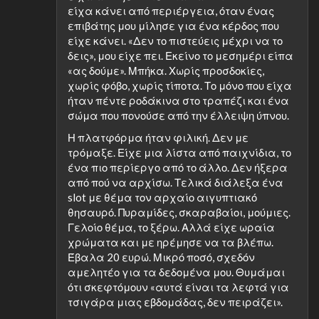
είχα κάνει από περιέργεια, όταν ένας
επιβάτης μου μίλησε για ένα κέρδος που
είχε κάνει. «Δεν το πιστεύεις μέχρι να το
δεις», μου είχε πει. Εκείνο το μεσημέρι είπα
«ας δούμε». Μπήκα. Χωρίς προσδοκίες,
χωρίς φόβο, χωρίς τίποτα. Το μόνο που είχα
ήταν πέντε ροδάκινα στο τραπέζι και ένα
σώμα που πονούσε από την έλλειψη ύπνου.
Η πλατφόρμα ήταν φιλική. Δεν με
τρόμαξε. Είχε μια λίστα από παιχνίδια, το
ένα πιο περίεργο από το άλλο. Δεν ήξερα
από πού να αρχίσω. Τελικά διάλεξα ένα
slot με θέμα τον αρχαίο αιγυπτιακό
θησαυρό. Πυραμίδες, σκαραβαίοι, μούμιες.
Γελοίο θέμα, το ξέρω. Αλλά είχε ωραία
χρώματα και με ηρέμησε να τα βλέπω.
Έβαλα 20 ευρώ. Μικρό ποσό, σχεδόν
αμελητέο για τα δεδομένα μου. Θυμάμαι
ότι σκεφτόμουν «αυτά είναι τα λεφτά για
τσιγάρα μιας εβδομάδας, δεν πειράζει».