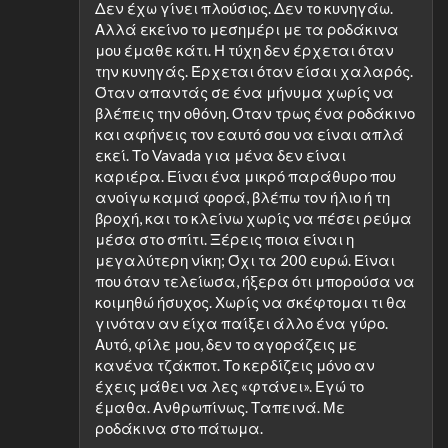
Δεν έχω γίνει πλούσιος. Δεν το κυνηγάω.
Αλλά εκείνο το μεσημέρι με τα ροδάκινα
μου έμαθε κάτι. Η τύχη δεν έρχεται όταν
την κυνηγάς. Έρχεται όταν είσαι χαλαρός.
Όταν απαντάς σε ένα μήνυμα χωρίς να
βλέπεις την οθόνη. Όταν τρως ένα ροδάκινο
και αφήνεις τον εαυτό σου να είναι απλά
εκεί. Το Vavada για μένα δεν είναι
καριέρα. Είναι ένα μικρό παράθυρο που
ανοίγω καμιά φορά, βλέπω τον ήλιο ή τη
βροχή, και το κλείνω χωρίς να πέσει ρεύμα
μέσα στο σπίτι. Ξέρεις ποια είναι η
μεγαλύτερη νίκη; Όχι τα 200 ευρώ. Είναι
που όταν τελείωσα, ήξερα ότι μπορούσα να
κοιμηθώ ήσυχος. Χωρίς να σκέφτομαι τι θα
γινόταν αν είχα παίξει άλλο ένα γύρο.
Αυτό, φίλε μου, δεν το αγοράζεις με
κανένα τζάκποτ. Το κερδίζεις μόνο αν
έχεις μάθει να λες «φτάνει». Εγώ το
έμαθα. Ανθρωπίνως. Ταπεινά. Με
ροδάκινα στο πάτωμα.