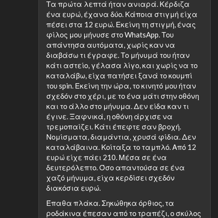
Τα πρώτα λεπτά ήταν ανιαρά. Κέρδιζα
ένα ευρώ, έχανα δύο. Κάποια στιγμή είχα
πέσει στα 12 ευρώ. Εκείνη τη στιγμή, ένας
φίλος μου μήνυσε στο WhatsApp. Του
απάντησα αυτόματα, χωρίς καν να
διαβάσω τι έγραφε. Το μήνυμά του ήταν
κάτι αστείο, γέλασα λίγο, και χωρίς να το
καταλάβω, είχα πατήσει ξανά το κουμπί
του spin. Εκείνη την ώρα, το κινητό μου ήταν
σχεδόν στο χέρι, με το ένα μάτι στην οθόνη
και το άλλο στο μήνυμα. Δεν είδα καν τι
έγινε. Ξαφνικά, η οθόνη άρχισε να
τρεμοπαίζει. Κάτι έπεφτε σαν βροχή.
Νομίσματα, διαμάντια, χρυσά φίδια. Δεν
καταλάβαινα. Κοίταξα το ταμπλό. Από 12
ευρώ είχε πάει 210. Μέσα σε ένα
δευτερόλεπτο. Όσο απαντούσα σε ένα
χαζό μήνυμα, είχα κερδίσει σχεδόν
διακόσια ευρώ.
Έπαθα πλάκα. Σηκώθηκα όρθιος, τα
ροδάκινα έπεσαν από το τραπέζι, ο σκύλος