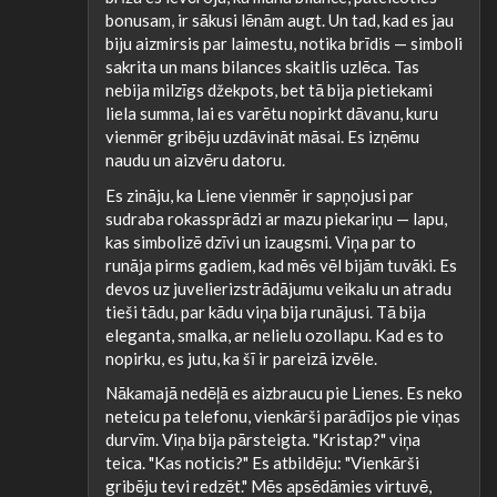
bonusam, ir sākusi lēnām augt. Un tad, kad es jau
biju aizmirsis par laimestu, notika brīdis — simboli
sakrita un mans bilances skaitlis uzlēca. Tas
nebija milzīgs džekpots, bet tā bija pietiekami
liela summa, lai es varētu nopirkt dāvanu, kuru
vienmēr gribēju uzdāvināt māsai. Es izņēmu
naudu un aizvēru datoru.
Es zināju, ka Liene vienmēr ir sapņojusi par
sudraba rokassprādzi ar mazu piekariņu — lapu,
kas simbolizē dzīvi un izaugsmi. Viņa par to
runāja pirms gadiem, kad mēs vēl bijām tuvāki. Es
devos uz juvelierizstrādājumu veikalu un atradu
tieši tādu, par kādu viņa bija runājusi. Tā bija
eleganta, smalka, ar nelielu ozollapu. Kad es to
nopirku, es jutu, ka šī ir pareizā izvēle.
Nākamajā nedēļā es aizbraucu pie Lienes. Es neko
neteicu pa telefonu, vienkārši parādījos pie viņas
durvīm. Viņa bija pārsteigta. "Kristap?" viņa
teica. "Kas noticis?" Es atbildēju: "Vienkārši
gribēju tevi redzēt." Mēs apsēdāmies virtuvē,