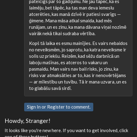
pateicīgs par šo gadījumu. Ne jau tāpēc, ka es
laimēju, bet tāpēc, ka tas man deva iemeslu
atcerēties, kas manā dzīvē ir patiesi svarīgs —
ģimene. Mana māsa atkal smaida, kad mēs
runājam, un es zinu, ka mana dāvana viņai nozīmē
vairāk nekā tikai sudraba vērtība.
Kopš tā laika es esmu mainījies. Es vairs nebaidos
no neveiksmēm, jo saprotu, ka katra neveiksme ir
solis uz priekšu. Reizēm, kad sēžu darbnīcā un
laboju mašīnas, es atceros to vakaru un
pasmaidu. Man vairs nav bail risks, jo zinu, ka
risks var atmaksāties ar to, kas ir nenovērtējams
— ar mīlestību un tuvību. Tā ir mana uzvara, un es
to glabāšu savā sirdī.
Sign In
or
Register
to comment.
Howdy, Stranger!
It looks like you're new here. If you want to get involved, click
one of these buttons!