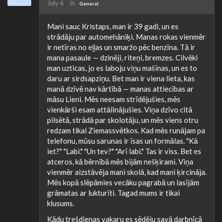
July 6
in
General
Mani sauc Kristaps, man ir 39 gadi, un es
strādāju par automehāniķi. Manas rokas vienmēr
ir netīras no eļļas un smaržo pēc benzīna. Tā ir
mana pasaule — dzinēji, riteņi, bremzes. Cilvēki
man uzticas, jo es laboju viņu mašīnas, un es to
daru ar sirdsapziņu. Bet man ir viena lieta, kas
manā dzīvē nav kārtībā — manas attiecības ar
māsu Lieni. Mēs neesam strīdējušies, mēs
vienkārši esam attālinājušies. Viņa dzīvo citā
pilsētā, strādā par skolotāju, un mēs viens otru
redzam tikai Ziemassvētkos. Kad mēs runājam pa
telefonu, mūsu sarunas ir īsas un formālas. "Kā
iet?" "Labi." "Un tev?" "Arī labi." Tas ir viss. Bet es
atceros, kā bērnībā mēs bijām nešķirami. Viņa
vienmēr aizstāvēja mani skolā, kad mani ķircināja.
Mēs kopā slēpāmies vecāku pagrabā un lasījām
grāmatas ar lukturīti. Tagad mums ir tikai
klusums.
Kādu trešdienas vakaru es sēdēju savā darbnīcā