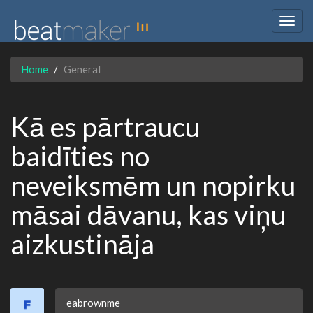
Togg
navig
Home
General
Kā es pārtraucu
baidīties no
neveiksmēm un nopirku
māsai dāvanu, kas viņu
aizkustināja
eabrownme