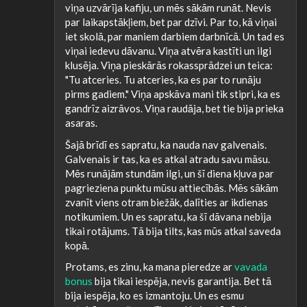
viņa uzvārīja kafiju, un mēs sākām runāt. Nevis
par laikapstākļiem, bet par dzīvi. Par to, kā viņai
iet skolā, par maniem darbiem darbnīcā. Un tad es
viņai iedevu dāvanu. Viņa atvēra kastīti un ilgi
klusēja. Viņa pieskārās rokassprādzei un teica:
"Tu atceries. Tu atceries, ka es par to runāju
pirms gadiem." Viņa apskāva mani tik stipri, ka es
gandrīz aizrāvos. Viņa raudāja, bet tie bija prieka
asaras.
Šajā brīdī es sapratu, ka nauda nav galvenais.
Galvenais ir tas, ka es atkal atradu savu māsu.
Mēs runājām stundām ilgi, un šī diena kļuva par
pagrieziena punktu mūsu attiecībās. Mēs sākām
zvanīt viens otram biežāk, dalīties ar ikdienas
notikumiem. Un es sapratu, ka šī dāvana nebija
tikai rotājums. Tā bija tilts, kas mūs atkal saveda
kopā.
Protams, es zinu, ka mana pieredze ar
vavada
bonus
bija tikai iespēja, nevis garantija. Bet tā
bija iespēja, ko es izmantoju. Un es esmu