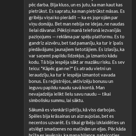
pēc darba. Bija kluss, un es jutu, ka man kaut kas
pietrūkst. Es sapratu, ka man pietrūkst māsas. Es
gribēju viņai ko pierādīt — ka es joprojām par
viņu domāju. Bet man nebija ne idejas, ne naudas
lielai dāvanai. Pēkšņi manā telefonā iezvanījās
paziņojums — reklāma par spēļu platformu. Es to
gandrīz aizvēru, bet tad pamanīju, ka tur ir īpašs
piedāvājums jaunajiem lietotājiem. Es izlasīju, ka
var saņemt papildu līdzekļus, ja izmanto kādu
kodu. Tā bija iespēja sākt ar mazāku risku. Es sev
teicu: "Kāpēc gan ne?" Es atradu vietni un
ieraudzīju, ka tur ir iespēja izmantot vavada
bonus. Es reģistrējos, aktivizēju bonusu un
ieguvu papildu naudu savā kontā. Man
nevajadzēja ielikt lielu savu naudu — tikai
simbolisku summu, lai sāktu.
Sākumā es vienkārši pētīju, kā viss darbojas.
Spēles bija krāsainas un aizraujošas, bet es
necentos uzvarēt. Es tikai gribēju izklaidēties un
atslēgt smadzenes no mašīnām un eļļas. Pēc kāda
brīža es ievēroju, ka mana bilance, pateicoties