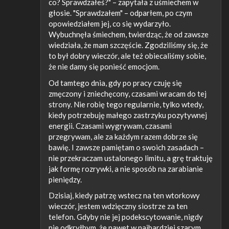
co? Sprawdzałeś?" – zapytała z uśmiechem w
głosie. "Sprawdzałem" – odparłem, po czym
opowiedziałem jej, co się wydarzyło.
Wybuchnęła śmiechem, twierdząc, że od zawsze
wiedziała, że mam szczęście. Zgodziliśmy się, że
to był dobry wieczór, ale też obiecaliśmy sobie,
że nie damy się ponieść emocjom.
Od tamtego dnia, gdy po pracy czuję się
zmęczony i zniechęcony, czasami wracam do tej
strony. Nie robię tego regularnie, tylko wtedy,
kiedy potrzebuję małego zastrzyku pozytywnej
energii. Czasami wygrywam, czasami
przegrywam, ale za każdym razem dobrze się
bawię. I zawsze pamiętam o swoich zasadach –
nie przekraczam ustalonego limitu, a grę traktuję
jak formę rozrywki, a nie sposób na zarabianie
pieniędzy.
Dzisiaj, kiedy patrzę wstecz na ten wtorkowy
wieczór, jestem wdzięczny siostrze za ten
telefon. Gdyby nie jej podekscytowanie, nigdy
nie odkryłbym, że nawet w najbardziej szarym