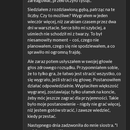
zareagować, przekroczyło tysiąc.
Siedziałem z rozdziawioną gębą, patrząc na te
liczby. Czy to możliwe? Wygrałem w jeden
wieczór więcej, niż zarabiam czasem przez dwa
dni w warsztacie. Serce biło mi szybciej, a
uśmiech nie schodził mi z twarzy. To był
niesamowity moment – coś, czego nie
planowałem, czego się nie spodziewałem, a co
sprawiło mi ogromną frajdę.
Ale zaraz potem usłyszałem w swojej głowie
głos zdrowego rozsądku. Przypomniałem sobie,
że to tylko gra, że łatwo jest stracić wszystko, co
się wygrało, jeśli straci się głowę. Postanowiłem
działać odpowiedzialnie. Wypłaciłem większość
wygranej, zostawiając tylko ułamek na koncie,
żeby móc jeszcze zagrać dla przyjemności. Takie
było moje postanowienie – nigdy nie grać więcej,
niż jestem gotów stracić, i zawsze wiedzieć,
kiedy przestać.
Następnego dnia zadzwoniła do mnie siostra. "I