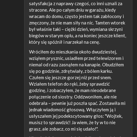
satysfakcja z naprawy czegoś, co inni uznali za
stracone. Ale po całym dniu w garażu, kiedy
wracam do domu, często jestem tak zabłocony i
zmęczony, że nie mam siły na nic. Tamten wtorek
był właśnie taki – ciężki dzień, wymiana skrzyni
biegów w starym oplu, a na koniec jeszcze klient,
który się spóźnił i narzekał na cenę.
Wróciłem do mieszkania około dwudziestej,
wziąłem prysznic, usiadłem przed telewizorem i
niemal od razu zasnąłem na kanapie. Obudziłem
się po godzinie, zdrętwiały, z bólem karku.
Czułem się jeszcze gorzej niż przed snem.
Wziałem telefon do ręki, żeby sprawdzić
godzinę, i zobaczyłem, że mam nieodebrane
połączenie od siostry. Oddzwoniłem, ale nie
odebrała – pewnie już poszła spać. Zostawiła mi
jednak wiadomość głosową. Włączyłem ją i
usłyszałem jej podekscytowany głos: "Wojtek,
musisz to sprawdzić! Ja wiem, że ty w to nie
grasz, ale zobacz, co mi się udało!".