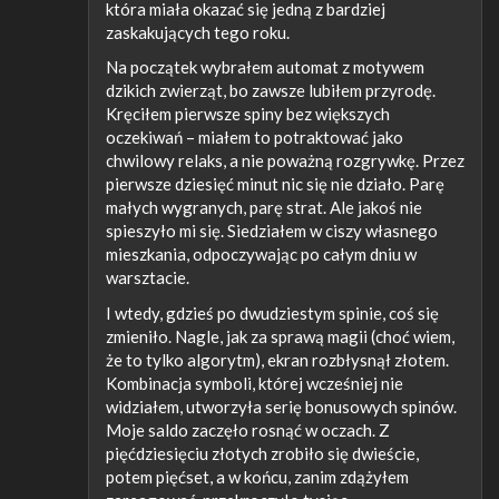
która miała okazać się jedną z bardziej
zaskakujących tego roku.
Na początek wybrałem automat z motywem
dzikich zwierząt, bo zawsze lubiłem przyrodę.
Kręciłem pierwsze spiny bez większych
oczekiwań – miałem to potraktować jako
chwilowy relaks, a nie poważną rozgrywkę. Przez
pierwsze dziesięć minut nic się nie działo. Parę
małych wygranych, parę strat. Ale jakoś nie
spieszyło mi się. Siedziałem w ciszy własnego
mieszkania, odpoczywając po całym dniu w
warsztacie.
I wtedy, gdzieś po dwudziestym spinie, coś się
zmieniło. Nagle, jak za sprawą magii (choć wiem,
że to tylko algorytm), ekran rozbłysnął złotem.
Kombinacja symboli, której wcześniej nie
widziałem, utworzyła serię bonusowych spinów.
Moje saldo zaczęło rosnąć w oczach. Z
pięćdziesięciu złotych zrobiło się dwieście,
potem pięćset, a w końcu, zanim zdążyłem