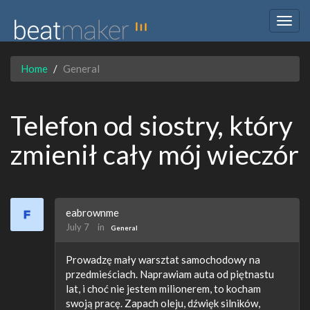
Togg
navig
Home
General
Telefon od siostry, który
zmienił cały mój wieczór
eabrownme
July 7
in
General
Prowadzę mały warsztat samochodowy na
przedmieściach. Naprawiam auta od piętnastu
lat, i choć nie jestem milionerem, to kocham
swoją pracę. Zapach oleju, dźwięk silników,