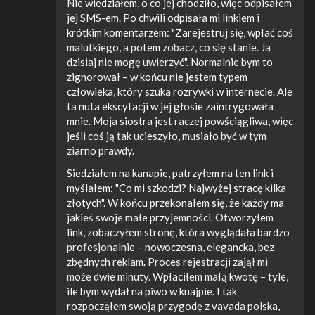
Nie wiedziałem, o co jej chodziło, więc odpisałem
jej SMS-em. Po chwili odpisała mi linkiem i
krótkim komentarzem: "Zarejestruj się, wpłać coś
malutkiego, a potem zobacz, co się stanie. Ja
dzisiaj nie mogę uwierzyć". Normalnie bym to
zignorował – w końcu nie jestem typem
człowieka, który szuka rozrywki w internecie. Ale
ta nuta ekscytacji w jej głosie zaintrygowała
mnie. Moja siostra jest raczej powściągliwa, więc
jeśli coś ją tak ucieszyło, musiało być w tym
ziarno prawdy.
Siedziałem na kanapie, patrzyłem na ten link i
myślałem: "Co mi szkodzi? Najwyżej stracę kilka
złotych". W końcu przekonałem się, że każdy ma
jakieś swoje małe przyjemności. Otworzyłem
link, zobaczyłem stronę, która wyglądała bardzo
profesjonalnie – nowoczesna, elegancka, bez
zbędnych reklam. Proces rejestracji zajął mi
może dwie minuty. Wpłaciłem małą kwotę – tyle,
ile bym wydał na piwo w knajpie. I tak
rozpocząłem swoją przygodę z vavada polska,