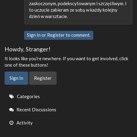
zaskoczonym, podekscytowanym i szczęśliwym. I
to uczucie zabieram ze sobą w każdy kolejny
dzień w warsztacie.
Sign In
or
Register
to comment.
Howdy, Stranger!
It looks like you're new here. If you want to get involved, click
one of these buttons!
Sign In
Register
Quick
Categories
Links
Recent Discussions
Activity