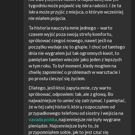
tygodniu może pojawić się iskra radości. I że ta
iskra może przyjść z miejsca, o którym wcześniej
nie miałem pojęcia.
Ta historia nauczyła mnie jednego – warto
czasem wyjść poza swoją strefę komfortu,
spróbować czegoś nowego, nawet jeśli na
początku wydaje się to głupie. I choć od tamtego
dnia nie wygrałem już tak ogromnych kwot, to
pamiętam tamten wieczór jako jeden z lepszych
w tym roku. To był moment, kiedy mogłem na
chwilę zapomnieć o problemach w warsztacie i
po prostu cieszyć się życiem.
Dlatego, jeśli ktoś zapyta mnie, czy warto
spróbować, odpowiem: tak, ale z głową. Bo
najważniejsze to umieć się zatrzymać. I pamiętać,
że w tej całej historii, którą rozpocząłem od
przypadkowego telefonu od siostry i wejścia na
vavada polska
, najcenniejsze nie były wygrane
pieniądze. Najcenniejsze było to, że
przypomniałem sobie, jak to jest czuć się