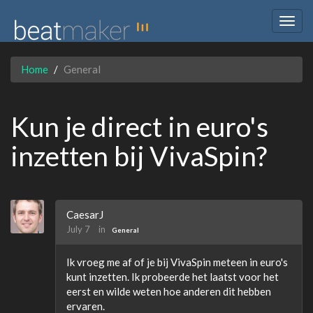
Togg
navig
Home
General
Kun je direct in euro's
inzetten bij VivaSpin?
CaesarJ
July 7
in
General
Ik vroeg me af of je bij VivaSpin meteen in euro's
kunt inzetten. Ik probeerde het laatst voor het
eerst en wilde weten hoe anderen dit hebben
ervaren.