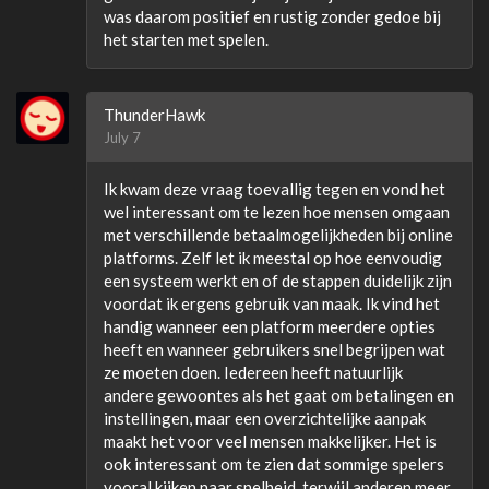
was daarom positief en rustig zonder gedoe bij
het starten met spelen.
ThunderHawk
July 7
Ik kwam deze vraag toevallig tegen en vond het
wel interessant om te lezen hoe mensen omgaan
met verschillende betaalmogelijkheden bij online
platforms. Zelf let ik meestal op hoe eenvoudig
een systeem werkt en of de stappen duidelijk zijn
voordat ik ergens gebruik van maak. Ik vind het
handig wanneer een platform meerdere opties
heeft en wanneer gebruikers snel begrijpen wat
ze moeten doen. Iedereen heeft natuurlijk
andere gewoontes als het gaat om betalingen en
instellingen, maar een overzichtelijke aanpak
maakt het voor veel mensen makkelijker. Het is
ook interessant om te zien dat sommige spelers
vooral kijken naar snelheid, terwijl anderen meer