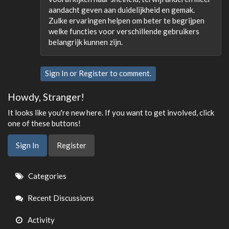
aandacht geven aan duidelijkheid en gemak.
Zulke ervaringen helpen om beter te begrijpen
welke functies voor verschillende gebruikers
belangrijk kunnen zijn.
Sign In
or
Register
to comment.
Howdy, Stranger!
It looks like you're new here. If you want to get involved, click
one of these buttons!
Sign In
Register
Quick
Categories
Links
Recent Discussions
Activity