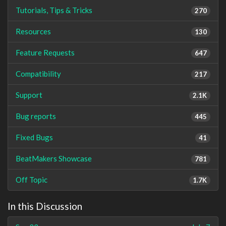
Tutorials, Tips & Tricks
270
Resources
130
Feature Requests
647
Compatibility
217
Support
2.1K
Bug reports
445
Fixed Bugs
41
BeatMakers Showcase
781
Off Topic
1.7K
In this Discussion