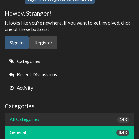
Howdy, Stranger!
It looks like you're new here. If you want to get involved, click
one of these buttons!
Sign In
Register
Quick
Categories
Links
Recent Discussions
Activity
Categories
All Categories
14K
General
8.4K