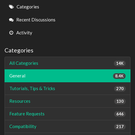
Quick
Categories
Links
Recent Discussions
Activity
Categories
All Categories
14K
General
8.4K
Tutorials, Tips & Tricks
270
Resources
130
Feature Requests
646
Compatibility
217