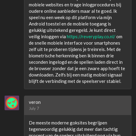
mobiele websites en trage inlogprocedures bij
oudere online aanbieders maar al te goed. Ik
speel nu een week op dit platform via mijn
Android toestel en de mobiele toegang is
gelukkig uitstekend geregeld. Je kunt direct
veilig inloggen via
https://reveryplay.co.nl/
om
de snelle mobiele interface voor smartphones
zelf uit te proberen tijdens je treinreis. Met de
biometrische herkenning ben ik binnen drie
seconden ingelogd en de spellen laden direct in
de browser zonder dat je een zware app hoeft te
downloaden. Zelfs bij een matig mobiel signaal
blijft de verbinding met de speelserver stabiel.
veron
July 7
De meeste moderne goksites begrijpen
tegenwoordig gelukkig dat meer dan tachtig
procent van de spelers uitsluitend nog via hun