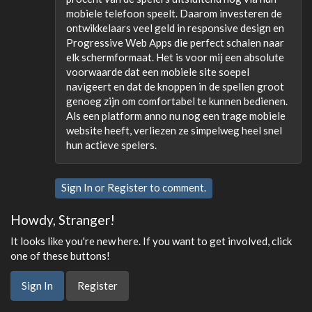
mobiele telefoon speelt. Daarom investeren de
ontwikkelaars veel geld in responsive design en
Progressive Web Apps die perfect schalen naar
elk schermformaat. Het is voor mij een absolute
voorwaarde dat een mobiele site soepel
navigeert en dat de knoppen in de spellen groot
genoeg zijn om comfortabel te kunnen bedienen.
Als een platform anno nu nog een trage mobiele
website heeft, verliezen ze simpelweg heel snel
hun actieve spelers.
Sign In
or
Register
to comment.
Howdy, Stranger!
It looks like you're new here. If you want to get involved, click
one of these buttons!
Sign In
Register