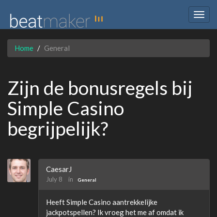
Togg
navig
Home
General
Zijn de bonusregels bij
Simple Casino
begrijpelijk?
CaesarJ
July 8
in
General
Heeft Simple Casino aantrekkelijke
jackpotspellen? Ik vroeg het me af omdat ik