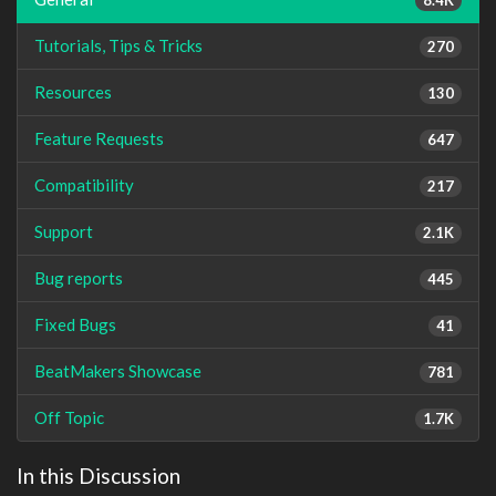
Tutorials, Tips & Tricks
270
Resources
130
Feature Requests
647
Compatibility
217
Support
2.1K
Bug reports
445
Fixed Bugs
41
BeatMakers Showcase
781
Off Topic
1.7K
In this Discussion