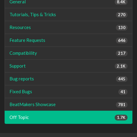
General
8.4K
Tutorials, Tips & Tricks
270
Resources
130
Feature Requests
646
Compatibility
217
Support
2.1K
Bug reports
445
Fixed Bugs
41
BeatMakers Showcase
781
Off Topic
1.7K