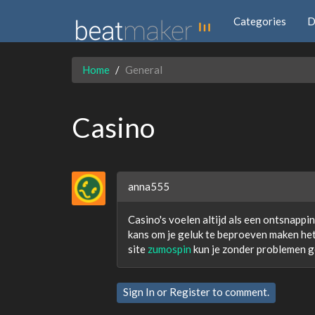
Categories
D
Home
General
Casino
anna555
Casino's voelen altijd als een ontsnappin
kans om je geluk te beproeven maken he
site
zumospin
kun je zonder problemen g
Sign In
or
Register
to comment.