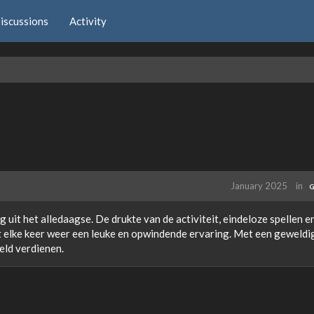
iscussions
Activity
January 2025
in
G
g uit het alledaagse. De drukte van de activiteit, eindeloze spellen e
t elke keer weer een leuke en opwindende ervaring. Met een geweldi
eld verdienen.