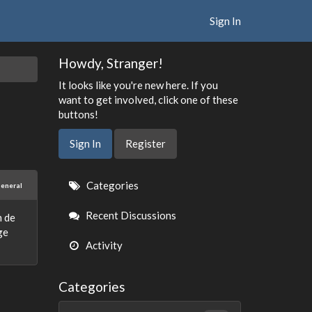
Sign In
Howdy, Stranger!
It looks like you're new here. If you
want to get involved, click one of these
buttons!
Sign In
Register
Quick
Categories
eneral
Links
Recent Discussions
n de
ge
Activity
Categories