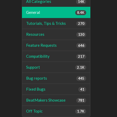
All Categories
14K
General
8.4K
Tutorials, Tips & Tricks
270
Resources
130
Feature Requests
646
Compatibility
217
Support
2.1K
Bug reports
445
Fixed Bugs
41
BeatMakers Showcase
781
Off Topic
1.7K