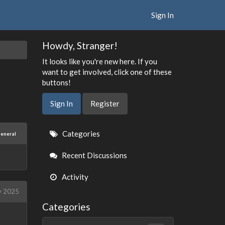
Sign In
Howdy, Stranger!
It looks like you're new here. If you
want to get involved, click one of these
buttons!
Sign In
Register
Quick
Categories
eneral
Links
Recent Discussions
Activity
y 2025
Categories