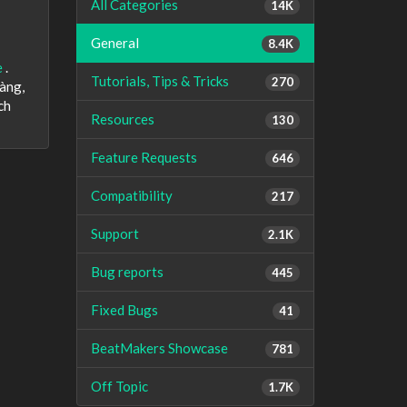
All Categories
14K
General
8.4K
e
.
Tutorials, Tips & Tricks
270
ràng,
ch
Resources
130
Feature Requests
646
Compatibility
217
Support
2.1K
Bug reports
445
Fixed Bugs
41
BeatMakers Showcase
781
Off Topic
1.7K