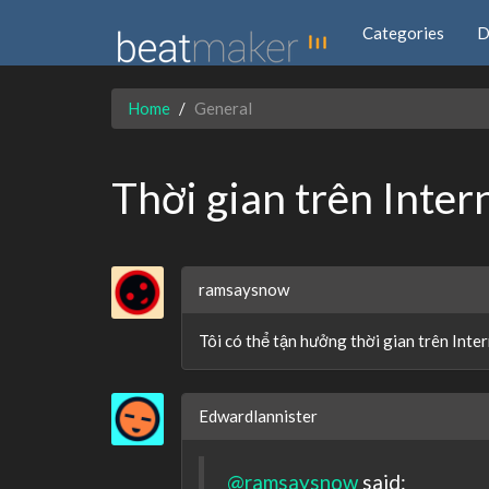
Categories
D
Home
General
Thời gian trên Inter
ramsaysnow
Tôi có thể tận hưởng thời gian trên Inte
Edwardlannister
@ramsaysnow
said: