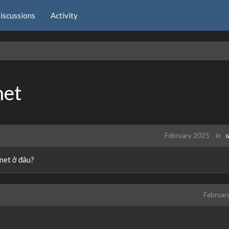
iscussions
Activity
net
February 2025
in
G
rnet ở đâu?
Februar