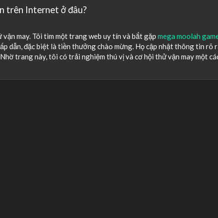
n trên Internet ở đâu?
 vận may. Tôi tìm một trang web uy tín và bắt gặp
mega moolah gam
ấp dẫn, đặc biệt là tiền thưởng chào mừng. Họ cập nhật thông tin rõ 
Nhờ trang này, tôi có trải nghiệm thú vị và cơ hội thử vận may một cá