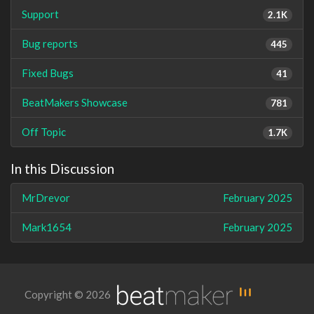
Support
2.1K
Bug reports
445
Fixed Bugs
41
BeatMakers Showcase
781
Off Topic
1.7K
In this Discussion
MrDrevor
February 2025
Mark1654
February 2025
Copyright © 2026