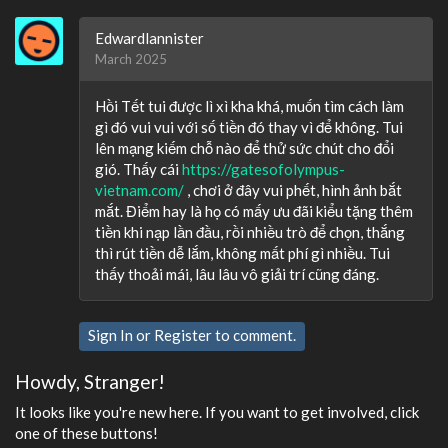
Edwardlannister
March 2025
Hồi Tết tui được lì xì kha khá, muốn tìm cách làm
gì đó vui vui với số tiền đó thay vì để không. Tui
lên mạng kiếm chỗ nào để thử sức chút cho đổi
gió. Thấy cái
https://gatesofolympus-
vietnam.com/
, chơi ở đây vui phết, hình ảnh bắt
mắt. Điểm hay là họ có mấy ưu đãi kiểu tặng thêm
tiền khi nạp lần đầu, rồi nhiều trò để chọn, thắng
thì rút tiền dễ lắm, không mất phí gì nhiều. Tui
thấy thoải mái, lâu lâu vô giải trí cũng đáng.
Sign In
or
Register
to comment.
Howdy, Stranger!
It looks like you're new here. If you want to get involved, click
one of these buttons!