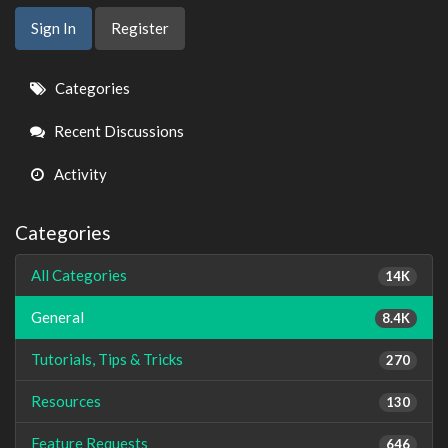
Sign In
Register
Quick
Categories
Links
Recent Discussions
Activity
Categories
All Categories
14K
General
8.4K
Tutorials, Tips & Tricks
270
Resources
130
Feature Requests
646