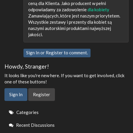
ceną dla Klienta. Jako producent w pełni
odpowiadamy za zadowolenie
dla kobiety
Zamawiających, które jest naszym priorytetem.
Wszystkie zestawy i prezenty dla kobiet są
naszymi autorskimi produktami najwyższej
jakości.
Sign In
or
Register
to comment.
Howdy, Stranger!
It looks like you're new here. If you want to get involved, click
one of these buttons!
Sign In
Register
Quick
Categories
Links
Recent Discussions