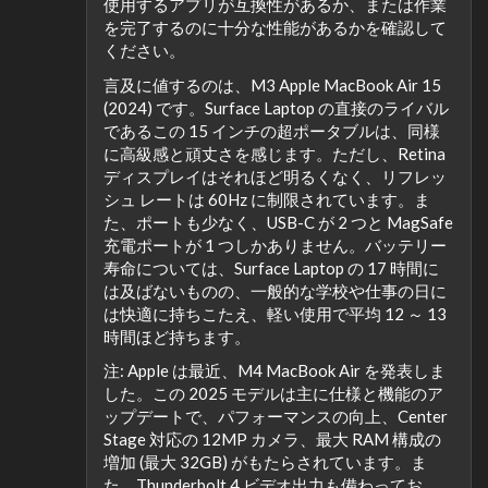
使用するアプリが互換性があるか、または作業
を完了するのに十分な性能があるかを確認して
ください。
言及に値するのは、M3 Apple MacBook Air 15
(2024) です。Surface Laptop の直接のライバル
であるこの 15 インチの超ポータブルは、同様
に高級感と頑丈さを感じます。ただし、Retina
ディスプレイはそれほど明るくなく、リフレッ
シュ レートは 60Hz に制限されています。ま
た、ポートも少なく、USB-C が 2 つと MagSafe
充電ポートが 1 つしかありません。バッテリー
寿命については、Surface Laptop の 17 時間に
は及ばないものの、一般的な学校や仕事の日に
は快適に持ちこたえ、軽い使用で平均 12 ～ 13
時間ほど持ちます。
注: Apple は最近、M4 MacBook Air を発表しま
した。この 2025 モデルは主に仕様と機能のア
ップデートで、パフォーマンスの向上、Center
Stage 対応の 12MP カメラ、最大 RAM 構成の
増加 (最大 32GB) がもたらされています。ま
た、Thunderbolt 4 ビデオ出力も備わってお