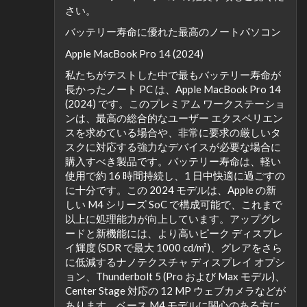
さい。
バッテリー寿命に優れた最高のノートパソコン
Apple MacBook Pro 14 (2024)
私たちがテストした中で最もバッテリー寿命が
長かったノート PC は、Apple MacBook Pro 14
(2024) です。このプレミアム ワークステーショ
ンは、最高の総合的なユーザー エクスペリエン
スを求めている場合や、非常に要求の厳しいタ
スクに対応する強力なデバイスが必要な場合に
購入すべき製品です。バッテリー寿命は、軽い
使用で約 16 時間持続し、1 日中快適に過ごすの
に十分です。この 2024 モデルは、Apple の新
しい M4 シリーズ SoC で構成可能で、これまで
以上に処理能力が向上しています。アップグレ
ードと新機能には、より高いピーク ディスプレ
イ輝度 (SDR で最大 1000 cd/m²)、グレアをさら
に低減するナノテクスチャ ディスプレイ オプシ
ョン、Thunderbolt 5 (Pro および Max モデル)、
Center Stage 対応の 12 MP ウェブカメラなどが
あります。ベース M4 モデルに関心のある方に