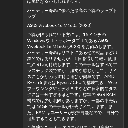
は気になるかもしれません。
バッテリー寿命に優れた最高の予算のラップト
ップ
ASUS Vivobook 16 M1605 (2023)
予算が限られている方には、16 インチの
Windows ウルトラポータブルである ASUS
Vivobook 16 M1605 (2023) をお勧めします。
バッテリー寿命はリストにある他の製品ほど印
象的ではありませんが、1 日を通して軽い使用
で約 8 時間持続します。このモデルはすべてプ
ラスチック製ですが、頑丈な感じがして、サイ
ズにもかかわらず持ち運びが簡単です。AMD
Ryzen 5 または Ryzen 7 CPU で構成でき、Web
ブラウジングやビデオ再生などの日常的なタス
クには十分すぎるほどです。標準の 8GB RAM
構成では少し制限がありますが、一部の小売店
では 16GB のモデルが販売されています。ま
た、RAM はユーザーが交換可能なので、自分で
追加することもできます。
全体的なユーザー エクスペリエンスは良好で