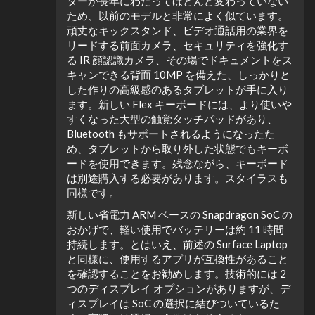
ターが長年にわたってほとんど変わっていない
ため、以前のモデルと非常によく似ています。
頑丈なキックスタンド、ビデオ通話用の業界を
リードする前面カメラ、セキュリティを強化す
る IR 顔認識カメラ、その場でドキュメントをス
キャンできる背面 10MP を備えた、しっかりと
した作りの高級感のあるタブレットが手に入り
ます。新しい Flex キーボードには、より使いや
すくなった大型の触覚タッチパッドがあり、
Bluetooth もサポートされるようになったた
め、タブレットから取り外した状態でもキーボ
ードを使用できます。残念ながら、キーボード
は別途購入する必要があります。スタイラスも
同様です。
新しい省電力 ARM ベースの Snapdragon SoC の
おかげで、軽い使用でバッテリーは約 11 時間
持続します。とはいえ、前述の Surface Laptop
と同様に、使用するアプリが互換性があること
を確認することをお勧めします。技術的には 2
つのディスプレイ オプションがありますが、デ
ィスプレイは SoC の選択に結びついているた