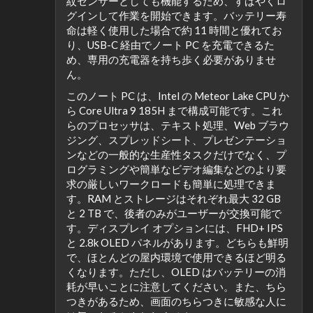
紋センサーとしても機能するため、すばやくロ
グインして作業を開始できます。バッテリー寿
命は軽く使用した場合で約 11 時間と優れてお
り、USB-C 経由でノート PC を充電できるた
め、専用の充電器を持ち歩く必要がありませ
ん。
このノート PC は、Intel の Meteor Lake CPU か
ら Core Ultra 9 185H まで構成可能です。これ
らのプロセッサは、テキスト処理、Web ブラウ
ジング、スプレッドシート、プレゼンテーショ
ンなどの一般的な生産性タスクだけでなく、プ
ログラミングや簡単なビデオ編集などのより要
求の厳しいワークロードも簡単に処理できま
す。RAM とストレージはそれぞれ最大 32 GB
と 2 TB で、後者のみがユーザーが交換可能で
す。ディスプレイ オプションには、FHD+ IPS
と 2.8k OLED パネルがあります。どちらも鮮明
で、ほとんどの屋内環境で使用できるほど明る
くなります。ただし、OLED はバッテリーの消
耗が早いことに注意してください。また、ちら
つきがあるため、画面のちらつきに敏感な人に