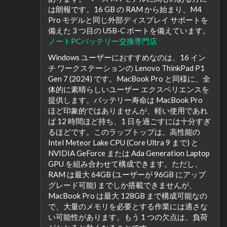
は朗報です。16 GB の RAM から始まり、M4
Pro モデルと同じ外部ディスプレイ サポートを
備えた 3 つ目の USB-C ポートを備えています。
ノートPCバッテリー交換専門店
Windows ユーザーにおすすめなのは、16 イン
チ ワークステーションの Lenovo ThinkPad P1
Gen 7 (2024) です。MacBook Pro と同様に、全
体的に素晴らしいユーザー エクスペリエンスを
提供します。バッテリー寿命は MacBook Pro
ほど印象的ではありませんが、軽い使用であれ
ば 12 時間ほど持ち、1 日を過ごすには十分すぎ
るほどです。このラップトップは、高性能の
Intel Meteor Lake CPU (Core Ultra 9 まで) と
NVIDIA GeForce または Ada Generation Laptop
GPU を組み合わせて構成できます。ただし、
RAM は最大 64GB (ユーザーが 96GB にアップ
グレード可能) までしか搭載できませんが、
MacBook Pro は最大 128GB まで構成可能なの
で、大量のメモリを必要とする作業には適さな
い可能性があります。もう 1 つの欠点は、負荷