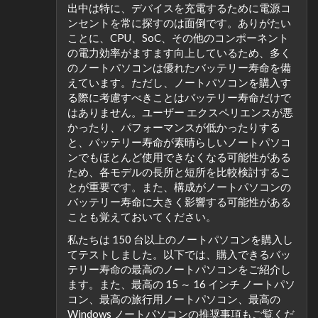
出中は特に、デバイスを充電するために電源コ
ンセントを常に探すのは面倒です。ありがたい
ことに、CPU、SoC、その他のコンポーネント
の電力効率がますます向上しているため、多く
のノートパソコンは優れたバッテリー寿命を備
えています。ただし、ノートパソコンを購入す
る際に考慮すべきことはバッテリー寿命だけで
はありません。ユーザー エクスペリエンスが悪
かったり、パフォーマンスが低かったりする
と、バッテリー寿命が素晴らしいノートパソコ
ンでもほとんど使用できなくなる可能性がある
ため、各モデルの長所と短所を比較検討するこ
とが重要です。また、構成がノートパソコンの
バッテリー寿命に大きく影響する可能性がある
ことも覚えておいてください。
私たちは 150 台以上のノートパソコンを購入し
てテストしました。以下では、購入できるバッ
テリー寿命の最高のノートパソコンをご紹介し
ます。また、最高の 15 ～ 16 インチ ノートパソ
コン、最高の旅行用ノートパソコン、最高の
Windows ノートパソコンの推奨事項もご覧くだ