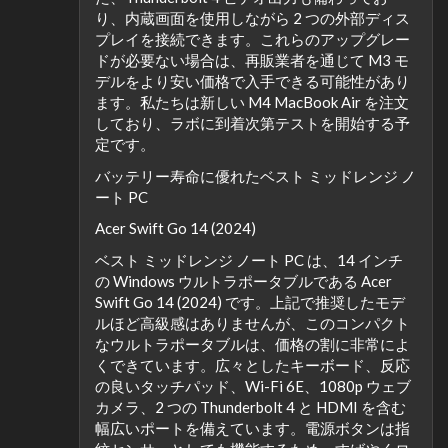
り、内蔵画面を使用しながら 2 つの外部ディス
プレイを接続できます。これらのアップグレー
ドが必要ない場合は、再販業者を通じて M3 モ
デルをより安い価格で入手できる可能性があり
ます。私たちは新しい M4 MacBook Air を注文
しており、ラボに到着次第テストを開始する予
定です。
バッテリー寿命に優れたベスト ミッドレンジ ノ
ート PC
Acer Swift Go 14 (2024)
ベスト ミッドレンジ ノート PC は、14 インチ
の Windows ウルトラポータブルである Acer
Swift Go 14 (2024) です。上記で推奨したモデ
ルほど高級感はありませんが、このコンパクト
なウルトラポータブルは、価格の割に非常によ
くできています。広々としたキーボード、反応
の良いタッチパッド、Wi-Fi 6E、1080p ウェブ
カメラ、2 つの Thunderbolt 4 と HDMI を含む
幅広いポートを備えています。電源ボタンは指