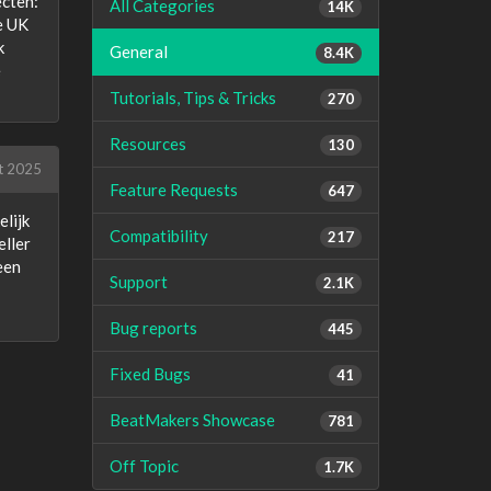
ecten:
All Categories
14K
e UK
k
General
8.4K
e
Tutorials, Tips & Tricks
270
Resources
130
t 2025
Feature Requests
647
elijk
Compatibility
217
eller
een
Support
2.1K
Bug reports
445
Fixed Bugs
41
BeatMakers Showcase
781
Off Topic
1.7K