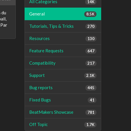
All Categories
14K
s du
General
8.5K
all,
 Par
Tutorials, Tips & Tricks
270
Resources
130
Feature Requests
647
Compatibility
217
Support
2.1K
Bug reports
445
Fixed Bugs
41
BeatMakers Showcase
781
Off Topic
1.7K