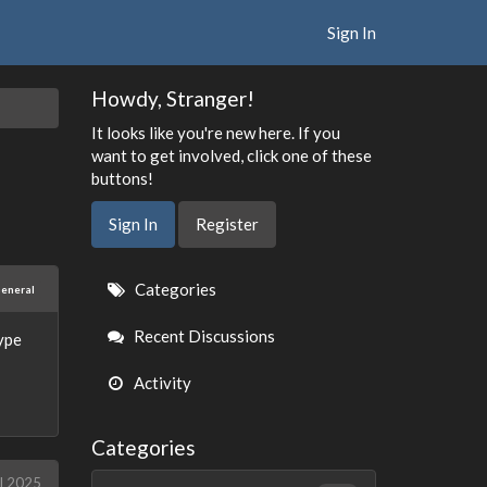
Sign In
Howdy, Stranger!
It looks like you're new here. If you
want to get involved, click one of these
buttons!
Sign In
Register
Quick
Categories
eneral
Links
Recent Discussions
type
Activity
Categories
l 2025