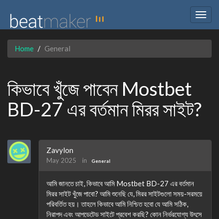
Togg
navig
Home
General
কিভাবে খুঁজে পাবেন Mostbet
BD-27 এর বর্তমান মিরর সাইট?
Zavylon
May 2025
in
General
আমি জানতে চাই, কিভাবে আমি Mostbet BD-27 এর বর্তমান
মিরর সাইট খুঁজে পাবো? আমি শুনেছি যে, মিরর সাইটগুলো সময়-সরময়ে
পরিবর্তিত হয়। তাহলে কিভাবে আমি নিশ্চিত হবো যে আমি সঠিক,
নিরাপদ এবং আপডেটেড সাইটে প্রবেশ করছি? কোন নির্ভরযোগ্য উৎসে