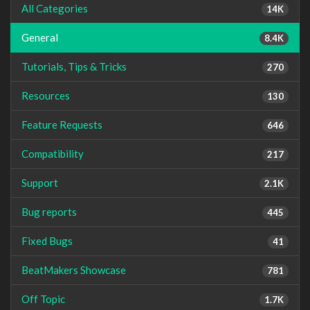
All Categories
14K
General
8.4K
Tutorials, Tips & Tricks
270
Resources
130
Feature Requests
646
Compatibility
217
Support
2.1K
Bug reports
445
Fixed Bugs
41
BeatMakers Showcase
781
Off Topic
1.7K