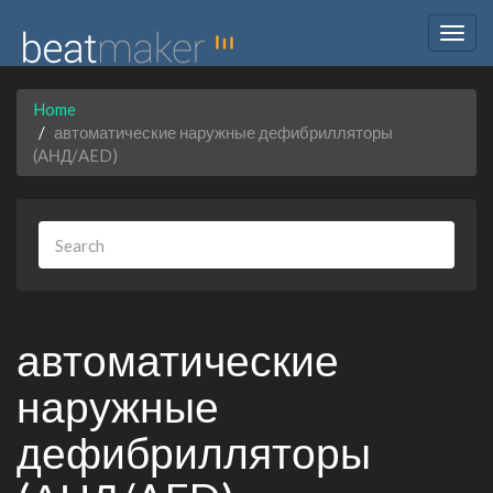
Togg
navig
Home
автоматические наружные дефибрилляторы
(АНД/AED)
автоматические
наружные
дефибрилляторы