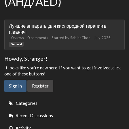
(АНД/AED)
Discussion
Лучшие аппараты для кислородной терапии в
List
г.Іваничі
10
views
0
comments
Started by
SabinaChoa
July 2025
General
Howdy, Stranger!
It looks like you're new here. If you want to get involved, click
one of these buttons!
Sign In
Register
Quick
Categories
Links
Recent Discussions
Activity