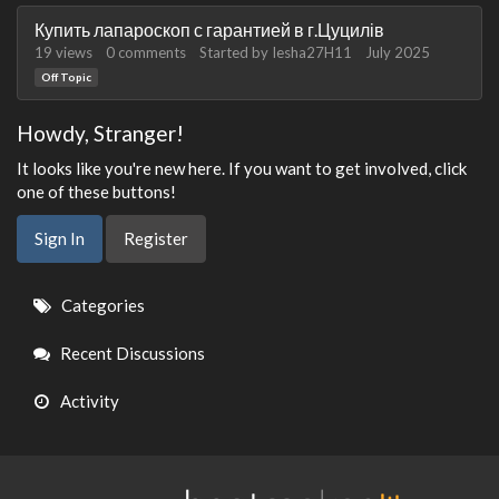
Discussion
Купить лапароскоп с гарантией в г.Цуцилів
List
19
views
0
comments
Started by
Iesha27H11
July 2025
Off Topic
Howdy, Stranger!
It looks like you're new here. If you want to get involved, click
one of these buttons!
Sign In
Register
Quick
Categories
Links
Recent Discussions
Activity