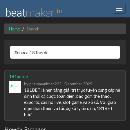
Togg
navig
Home
Search
181betde
by
phammanhtien222
·
December 2025
181BET là nền tảng giải trí trực tuyến cung cấp hệ
sinh thái cá cược toàn diện, bao gồm thể thao,
eSports, casino live, slot game và xổ số. Với giao
diện thân thiện và tốc độ xử lý ổn định, 181BET
hướ
Howdy, Stranger!