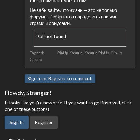
PinUp помогает мне в этом.
Не забывайте, что жизнь — это не только
форумы. PinUp готов порадовать новыми
играми и бонусами.
Poll not found
Tagged:
PinUp Казино
Казино PinUp
PinUp
Casino
Sign In
or
Register
to comment.
Howdy, Stranger!
It looks like you're new here. If you want to get involved, click
one of these buttons!
Sign In
Register