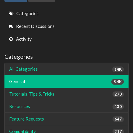
Quick
Categories
Links
Recent Discussions
Activity
Categories
All Categories
14K
General
8.4K
Tutorials, Tips & Tricks
270
Resources
130
Feature Requests
647
Compatibility
217