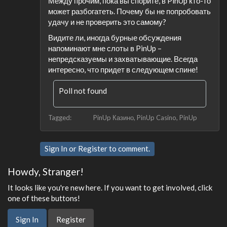
Между прочим, пока вы спорите, в PinUp кто-то
может разбогатеть. Почему бы не попробовать
удачу и не проверить это самому?
Видите ли, иногда бурные обсуждения
напоминают мне слоты в PinUp –
непредсказуемы и захватывающие. Всегда
интересно, что придет в следующем спине!
Poll not found
Tagged:
PinUp Казино
PinUp Casino
PinUp
Sign In
or
Register
to comment.
Howdy, Stranger!
It looks like you're new here. If you want to get involved, click
one of these buttons!
Sign In
Register