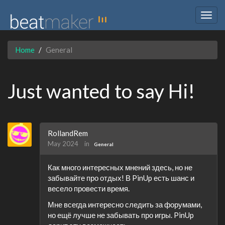
Togg
navig
Home
General
Just wanted to say Hi!
RollandRem
May 2024
in
General
Как много интересных мнений здесь, но не
забывайте про отдых! В PinUp есть шанс и
весело провести время.
Мне всегда интересно следить за форумами,
но ещё лучше не забывать про игры. PinUp