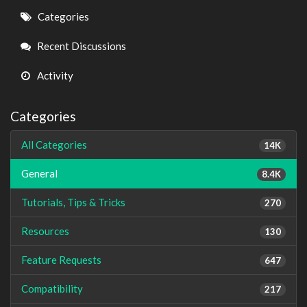
Quick
Categories
Links
Recent Discussions
Activity
Categories
All Categories
14K
General
8.4K
Tutorials, Tips & Tricks
270
Resources
130
Feature Requests
647
Compatibility
217